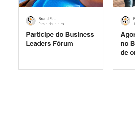
Brand Post
2 min de leitura
1
Participe do Business
Agor
Leaders Fórum
no B
de o