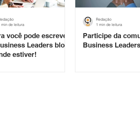
Redação
Redação
 min de leitura
1 min de leitura
a você pode escrever
Participe da com
usiness Leaders blog
Business Leader
nde estiver!