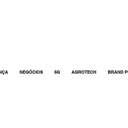
INSTAGRAM
WHITE PAPERS
EVENTOS
QUEM 
NÇA
NEGÓCIOS
5G
AGROTECH
BRAND P