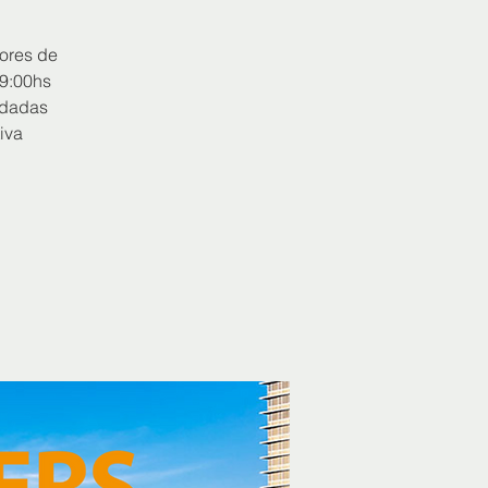
ores de
09:00hs
ndadas
iva