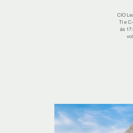
CIO Le
TI e C
ás 17
vo