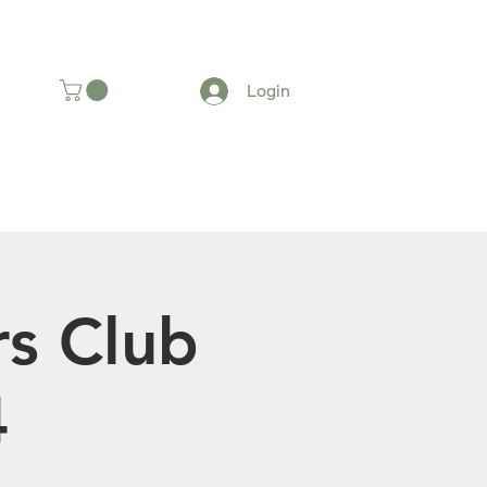
SOMOS
Login
rs Club
4