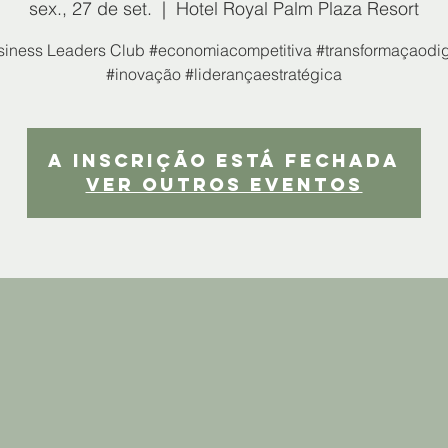
sex., 27 de set.
  |  
Hotel Royal Palm Plaza Resort
iness Leaders Club #economiacompetitiva #transformaçaodig
#inovação #liderançaestratégica
A inscrição está fechada
Ver outros eventos