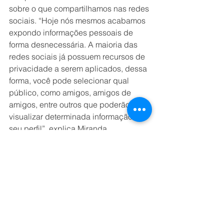
sobre o que compartilhamos nas redes 
sociais. “Hoje nós mesmos acabamos 
expondo informações pessoais de 
forma desnecessária. A maioria das 
redes sociais já possuem recursos de 
privacidade a serem aplicados, dessa 
forma, você pode selecionar qual 
público, como amigos, amigos de 
amigos, entre outros que poderão 
visualizar determinada informação de 
seu perfil”, explica Miranda.
Tiago ainda alerta que mesmo se o 
aplicativo for estrangeiro, todo dado 
coletado em território brasileiro, estará 
sujeito à Lei Geral de Proteção de 
Dados brasileira. “Lembrando que na 
União Europeia já existe a GDPR 