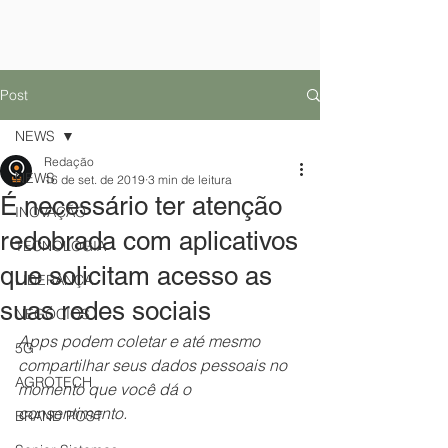
Post
NEWS
Redação
NEWS
16 de set. de 2019
3 min de leitura
É necessário ter atenção
INOVAÇÃO
redobrada com aplicativos
TECNOLOGIA
que solicitam acesso as
LIDERANÇA
suas redes sociais
NEGÓCIOS
Apps podem coletar e até mesmo 
5G
compartilhar seus dados pessoais no 
AGROTECH
momento que você dá o 
consentimento.
BRAND POST