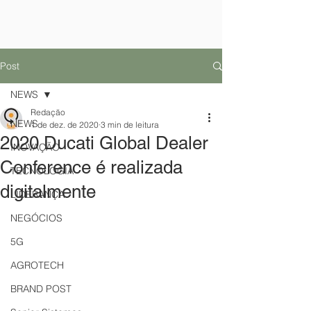
Post
NEWS
Redação
NEWS
1 de dez. de 2020
3 min de leitura
2020 Ducati Global Dealer
INOVAÇÃO
Conference é realizada
TECNOLOGIA
digitalmente
LIDERANÇA
NEGÓCIOS
5G
AGROTECH
BRAND POST