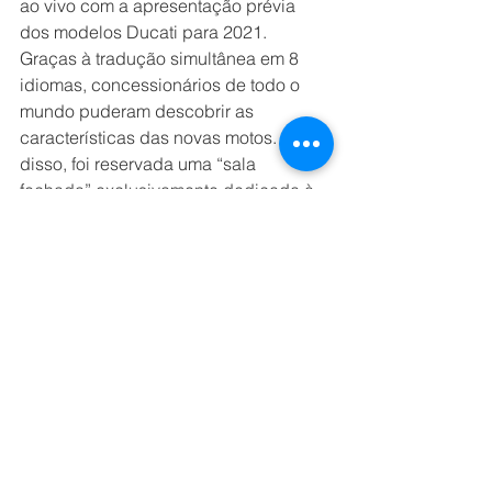
ao vivo com a apresentação prévia 
dos modelos Ducati para 2021. 
Graças à tradução simultânea em 8 
idiomas, concessionários de todo o 
mundo puderam descobrir as 
características das novas motos. Além 
disso, foi reservada uma “sala 
fechada” exclusivamente dedicada à 
Multistrada V4, na qual os 
participantes puderam colocar as suas 
questões diretamente aos gestores do 
projeto. Como de costume, a 
convenção terminou com a cerimônia 
de premiação do Ducati Dealer 
Awards, na qual os melhores 
concessionários de 2020 para cada 
área geográfica foram premiados. 
Uma inovação para a cerimónia deste 
ano foi a introdução de um novo 