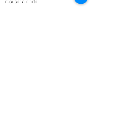
recusar a oferta.
Atualmente, a Cargo X tem 
abrangência nacional e tem 
capacidade para oferecer frete de 
retorno para os 250 mil caminhoneiros 
cadastrados na sua base.
NEGÓCIOS
AGROTECH
Ver tudo
Posts recentes