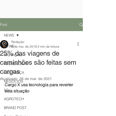
Post
NEWS
Redação
NEWS
8 de mai. de 2019
2 min de leitura
25% das viagens de
INOVAÇÃO
caminhões são feitas sem
TECNOLOGIA
cargas
LIDERANÇA
Atualizado:
26 de mar. de 2021
NEGÓCIOS
Cargo X usa tecnologia para reverter 
5G
esta situação
AGROTECH
BRAND POST