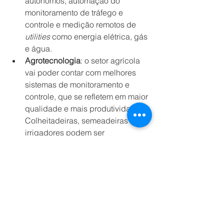
autônomos, automação do 
monitoramento de tráfego e 
controle e medição remotos de 
utilities
 como energia elétrica, gás 
e água. 
Agrotecnologia
: o setor agrícola 
vai poder contar com melhores 
sistemas de monitoramento e 
controle, que se refletem em maior 
qualidade e mais produtividade. 
Colheitadeiras, semeadeiras e 
irrigadores podem ser 
automatizados e as lavouras 
podem ser equipadas com 
dispositivos de sensoriamento 
remoto e inteligência artificial para 
o acompanhamento dos dados de 
produção, como com a análise de 
imagens, por exemplo.