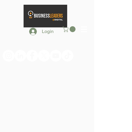
Login