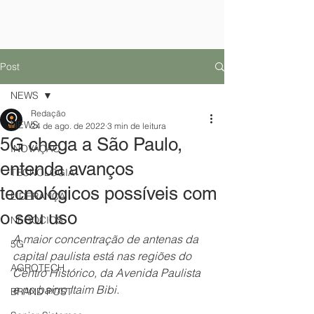
Post
NEWS
Redação
NEWS
24 de ago. de 2022
3 min de leitura
5G chega a São Paulo,
INOVAÇÃO
entenda avanços
TECNOLOGIA
tecnológicos possíveis com
LIDERANÇA
o seu uso
NEGÓCIOS
A maior concentração de antenas da 
5G
capital paulista está nas regiões do 
AGROTECH
Centro Histórico, da Avenida Paulista 
e no bairro Itaim Bibi.
BRAND POST