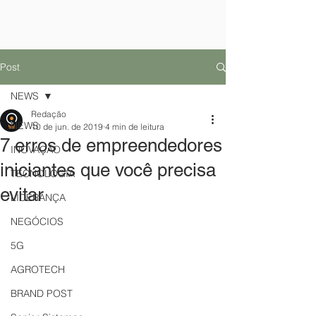
Post
NEWS
Redação
NEWS
10 de jun. de 2019
4 min de leitura
7 erros de empreendedores
INOVAÇÃO
iniciantes que você precisa
TECNOLOGIA
evitar
LIDERANÇA
NEGÓCIOS
5G
AGROTECH
BRAND POST