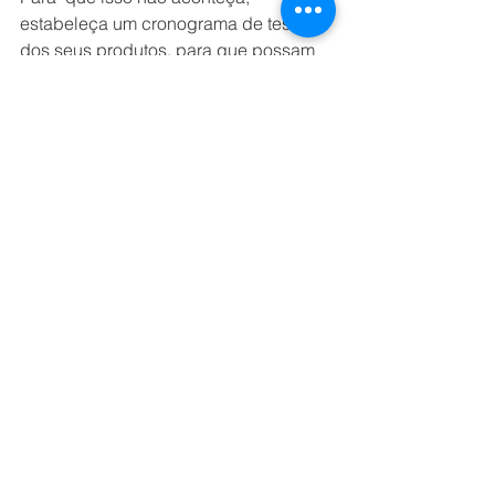
estabeleça um cronograma de testes 
dos seus produtos, para que possam 
ser lançados com qualidade, mas sem 
perder as datas mais oportunas.
6. Não diferenciar as finanças da 
empresa das finanças  pessoais
A  confusão patrimonial pode levar 
muitas empresas à falência, sendo 
esse um dos problemas mais comuns 
da má gestão de um negócio. Quando 
não há uma divisão definida do que é 
patrimônio empresarial e o que é 
posse pessoal, a tendência é que o 
proprietário ou  sócios usem o dinheiro 
para empresa para pagar contas 
pessoais, prejudicando a sua saúde 
financeira e sobrevivência.