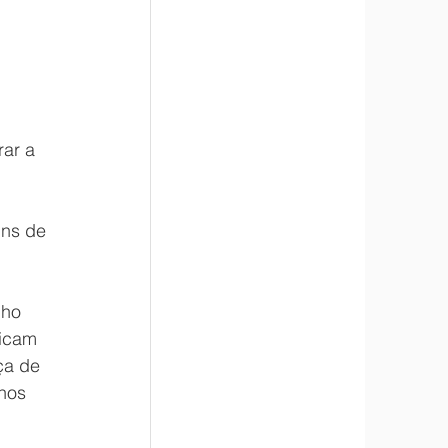
ar a 
ns de 
lho 
dicam 
ça de 
nos 