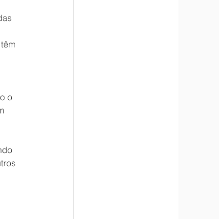
das 
 têm 
o o 
m 
ndo 
tros 