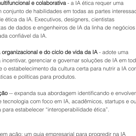
tifuncional e colaborativa
 - a IA ética requer uma 
 conjunto de habilidades em todas as partes interessa
 ética da IA. Executivos, designers, cientistas 
tas de dados e engenheiros de IA da linha de negócios
ada confiável da IA.
rganizacional e do ciclo de vida da ​​IA 
- adote uma 
 incentivar, gerenciar e governar soluções de IA em tod
e o estabelecimento da cultura certa para nutrir a IA co
ticas e políticas para produtos.
ção 
-- expanda sua abordagem identificando e envolve
de tecnologia com foco em IA, acadêmicos, startups e ou
para estabelecer “interoperabilidade ética”.
 ​​em ação: um guia empresarial para progredir na IA 