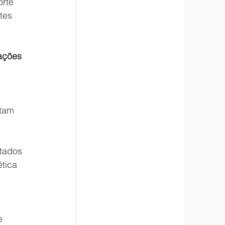
rte 
tes 
ações 
tam 
tados 
tica 
e 