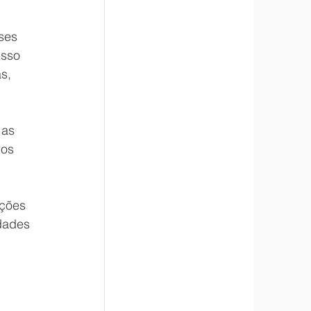
ses 
esso 
s, 
as 
os 
ções 
dades 