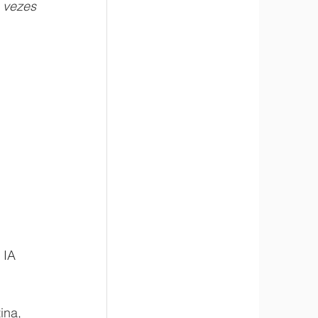
vezes 
A ​​
ina, 