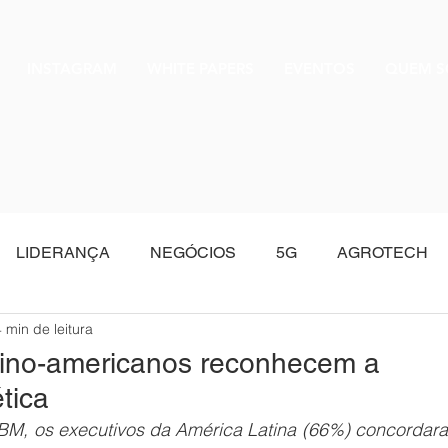
INSTAGRAM
WHITE PAPERS
EVENTOS
QUEM 
LIDERANÇA
NEGÓCIOS
5G
AGROTECH
4 min de leitura
Oracle
atino-americanos reconhecem a
tica
BM, os executivos da América Latina (66%) concordara