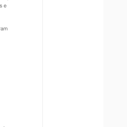
s e 
 
ram 