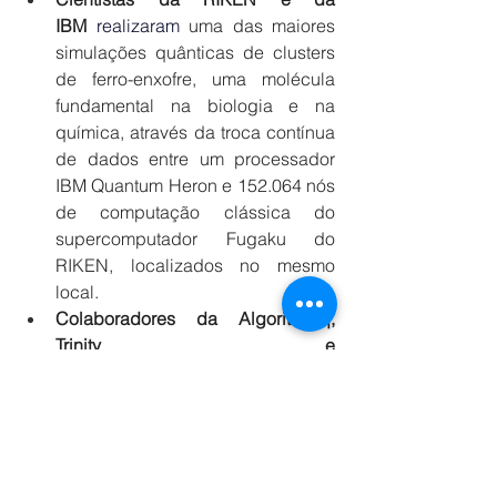
IBM
realizaram
 uma das maiores 
simulações quânticas de clusters 
de ferro-enxofre, uma molécula 
fundamental na biologia e na 
química, através da troca contínua 
de dados entre um processador 
IBM Quantum Heron e 152.064 nós 
de computação clássica do 
supercomputador Fugaku do 
RIKEN, localizados no mesmo 
local. 
Colaboradores da Algorithmiq, 
Trinity e 
IBM 
publicaram
 na Nature Physics 
métodos para simular com 
precisão sistemas de caos 
quântico de muitos corpos, como 
conjuntos de átomos e elétrons, 