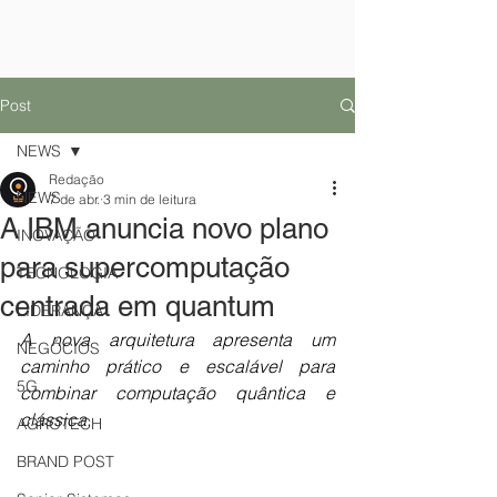
Post
NEWS
Redação
NEWS
7 de abr.
3 min de leitura
A IBM anuncia novo plano
INOVAÇÃO
para supercomputação
TECNOLOGIA
centrada em quantum
LIDERANÇA
A nova arquitetura apresenta um 
NEGÓCIOS
caminho prático e escalável para 
5G
combinar computação quântica e 
clássica.
AGROTECH
BRAND POST