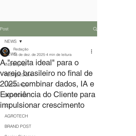
Post
NEWS
Redação
NEWS
15 de dez. de 2025
4 min de leitura
A "receita ideal" para o
INOVAÇÃO
varejo brasileiro no final de
TECNOLOGIA
2025: combinar dados, IA e
LIDERANÇA
Experiência do Cliente para
NEGÓCIOS
impulsionar crescimento
5G
AGROTECH
BRAND POST