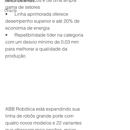
veículos elétricos e de uma ampla 
Senior Sistemas
gama de setores
Oracle
•      Linha aprimorada oferece 
desempenho superior e até 20% de 
economia de energia
•      Repetibilidade líder na categoria 
com um desvio mínimo de 0,03 mm 
para melhorar a qualidade da 
produção
ABB Robótica está expandindo sua 
linha de robôs grande porte com 
quatro novos modelos e 22 variantes 
que oferecem mais opções, maior 