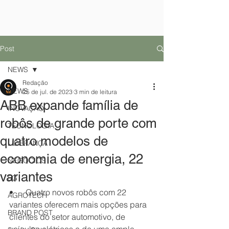
Post
NEWS
Redação
NEWS
25 de jul. de 2023
3 min de leitura
ABB expande família de
INOVAÇÃO
robôs de grande porte com
TECNOLOGIA
quatro modelos de
LIDERANÇA
economia de energia, 22
NEGÓCIOS
variantes
5G
•      Quatro novos robôs com 22 
AGROTECH
variantes oferecem mais opções para 
BRAND POST
clientes do setor automotivo, de 