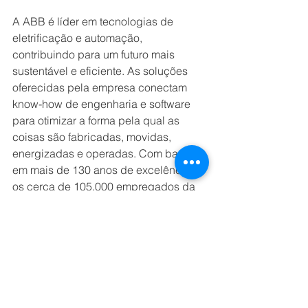
A ABB é líder em tecnologias de 
eletrificação e automação, 
contribuindo para um futuro mais 
sustentável e eficiente. As soluções 
oferecidas pela empresa conectam 
know-how de engenharia e software 
para otimizar a forma pela qual as 
coisas são fabricadas, movidas, 
energizadas e operadas. Com base 
em mais de 130 anos de excelência, 
os cerca de 105.000 empregados da 
ABB estão comprometidos em 
impulsionar inovações que aceleram a 
transformação industrial.
A 
ABB Robótica & Automação 
Discreta
, como um dos principais 
fornecedores mundiais de robótica e 