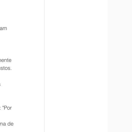
zam 
ente 
stos.
 
 
 "Por 
ma de 