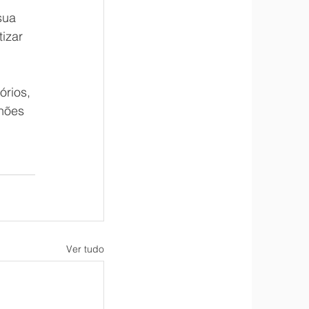
sua 
izar 
rios, 
hões 
Ver tudo