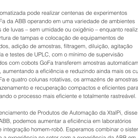
omatizada pode realizar centenas de experimentos 
oFa da ABB operando em uma variedade de ambientes 
as de luvas – sem umidade ou oxigênio – enquanto reali
rtura de tampas e colocação de equipamentos de 
dos, adição de amostras, filtragem, diluição, agitação 
a e testes de UPLC, com o mínimo de supervisão 
dos com cobots GoFa transferem amostras automaticam
, aumentando a eficiência e reduzindo ainda mais os cu
 e quatro colunas rotativas, os armazéns de amostras
zenamento e recuperação compactos e eficientes para
nando o processo mais eficiente e totalmente rastreável.
enciamento de Produtos de Automação da XtalPi, disse:
ABB, podemos aumentar a eficiência em laboratórios 
 integração homem-robô. Esperamos combinar o siste
i e a experiência no setor com a experiência da ABB em 