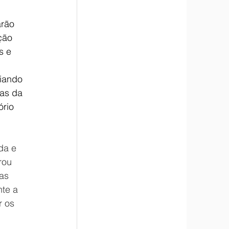
rão 
ção 
s e 
 
iando 
as da 
rio 
da e 
rou 
as 
te a 
 os 