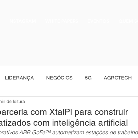
INSTAGRAM
WHITE PAPERS
EVENTOS
QUEM 
LIDERANÇA
NEGÓCIOS
5G
AGROTECH
min de leitura
Oracle
arceria com XtalPi para construir
tizados com inteligência artificial
aborativos ABB GoFa™ automatizam estações de trabalho