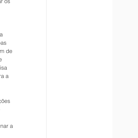
r os 
a 
pas 
ém de 
e 
isa 
ra a 
ções 
 
nar a 