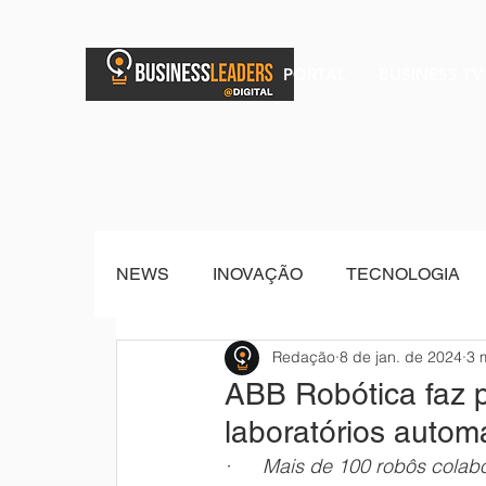
PORTAL
BUSINESS TV
NEWS
INOVAÇÃO
TECNOLOGIA
Redação
8 de jan. de 2024
3 
BRAND POST
Senior Sistemas
ABB Robótica faz p
laboratórios automa
·      Mais de 100 robôs col