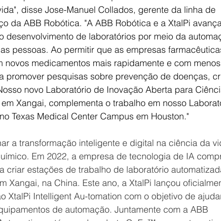
ida", disse Jose-Manuel Collados, gerente da linha de 
iço da ABB Robótica. "A ABB Robótica e a XtalPi avança
o desenvolvimento de laboratórios por meio da automa
 as pessoas. Ao permitir que as empresas farmacêutica
am novos medicamentos mais rapidamente e com menos
 a promover pesquisas sobre prevenção de doenças, cr
osso novo Laboratório de Inovação Aberta para Ciênci
 em Xangai, complementa o trabalho em nosso Laborató
 no Texas Medical Center Campus em Houston."
ar a transformação inteligente e digital na ciência da vi
químico. Em 2022, a empresa de tecnologia de IA comp
 criar estações de trabalho de laboratório automatizad
m Xangai, na China. Este ano, a XtalPi lançou oficialmen
talPi Intelligent Au-tomation com o objetivo de ajudar
equipamentos de automação. Juntamente com a ABB 