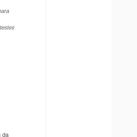
para 
testes 
 da 