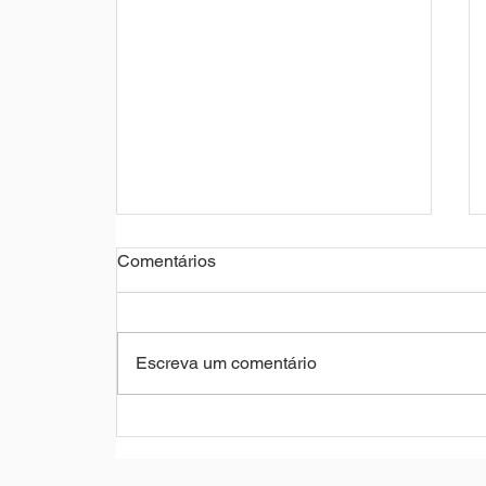
Comentários
Escreva um comentário
Empresas ampliam projetos
sazonais, mas podem
enfrentar dificuldade para