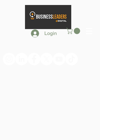
Login