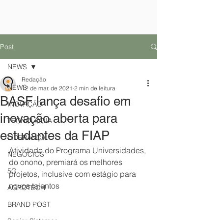
Post
NEWS
Redação
NEWS
12 de mar. de 2021
2 min de leitura
BASF lança desafio em
INOVAÇÃO
inovação aberta para
TECNOLOGIA
estudantes da FIAP
LIDERANÇA
Atividade do Programa Universidades, 
NEGÓCIOS
do onono, premiará os melhores 
5G
projetos, inclusive com estágio para 
novos talentos 
AGROTECH
BRAND POST