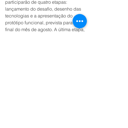
participarão de quatro etapas: 
lançamento do desafio, desenho das 
tecnologias e a apresentação do 
protótipo funcional, prevista para o 
final do mês de agosto. A última etapa, 
em outubro, será a banca 
examinadora, quando serão 
escolhidos os três grupos vencedores. 
Em todas as etapas, além da 
orientação dos professores, os 
estudantes contarão também com a 
mentoria de profissionais da BASF. A 
parceria com a FIAP nasceu no 
Programa Universidades, que é 
desenvolvido há dois anos pelo 
onono, e já envolveu mais de 250 
estudantes, rendeu 12 projetos, sendo 
que cinco deles foram implementados 
pela companhia. O onono é o Centro 