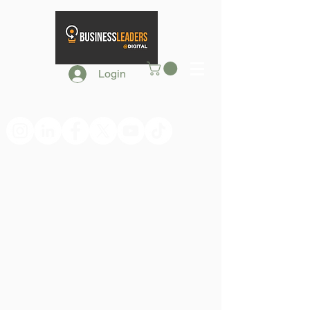
Login