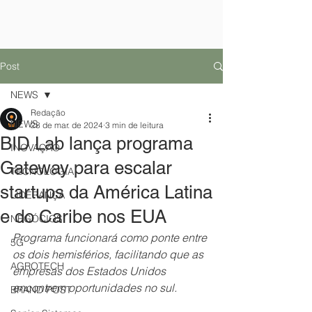
Post
NEWS
Redação
NEWS
28 de mar. de 2024
3 min de leitura
BID Lab lança programa
INOVAÇÃO
Gateway para escalar
TECNOLOGIA
startups da América Latina
LIDERANÇA
e do Caribe nos EUA
NEGÓCIOS
Programa funcionará como ponte entre 
5G
os dois hemisférios, facilitando que as 
AGROTECH
empresas dos Estados Unidos 
encontrem oportunidades no sul.
BRAND POST