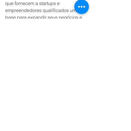
que fornecem a startups e 
empreendedores qualificados uma 
base para expandir seus negócios e 
construir sua casa profissional em 
nosso inovador centro de tecnologia."
O prefeito de Miami, Francis Suárez, 
também parabenizou o BID Lab e o 
TechnoArt pelo lançamento do 
programa na cidade: “Esta é uma 
excelente oportunidade para 
empresas em fase de crescimento 
fazerem parte do ecossistema 
tecnológico de Miami, que está em 
expansão. estabelecem sua casa em 
Miami e agradecemos ao BID Lab e à 
TechnoArt por terem escolhido Miami 
como centro deste extraordinário 
programa", observou.