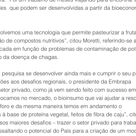
des  que podem ser desenvolvidas a partir da bioeconom
volvemos uma tecnologia que permite pasteurizar a frut
o de compostos nutritivos”, citou Moretti, referindo-se 
uscada em função de problemas de contaminação de pol
o da doença de chagas.
 pesquisa se desenvolver ainda mais e cumprir o seu p
ões aos desafios regionais, o presidente da Embrapa 
etor privado, como já vem sendo feito com sucesso em
locamos no mercado, o bioinsumo que vai ajudar a reso
ósforo e da mesma maneira temos em andamento o 
 base de proteína vegetal, feitos de fibra de caju”, cit
s maiores desafios – trazer o setor privado para traba
ssaltando o potencial do País para a criação de um mo