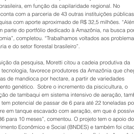
asileira, em função da capilaridade regional. No 
conta com a parceria de 43 outras instituições públicas
squisa com aporte aproximado de R$ 32,5 milhões. “Alé
m parte do portfólio dedicado à Amazônia, na busca por
omia”, completou. “Trabalhamos voltados aos problema
ia e do setor florestal brasileiro”.
ição da pesquisa, Moretti citou a cadeia produtiva da 
à tecnologia, favorece produtores da Amazônia que ch
as de mandioca por hectare, a partir de variedades 
to genético.  Sobre o incremento da piscicultura, o 
ução de tambaqui em sistema intensivo de aeração, ta
 tem potencial de passar de 6 para até 22 toneladas po
rre em tanque escavado com aeração, em que é possíve
 36 para 10 meses”, comentou. O projeto tem o apoio do
imento Econômico e Social (BNDES) e também foi citad