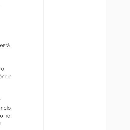
 
está 
ro 
ência 
 
emplo 
o no 
a 