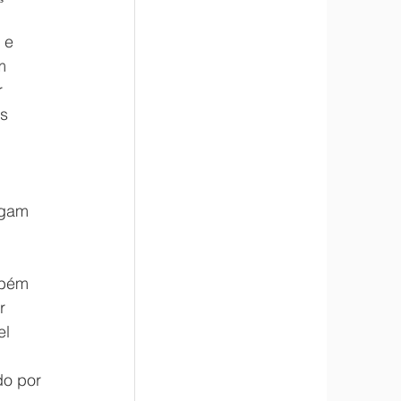
 e 
m 
 
s 
egam 
mbém 
r 
l 
 
o por 