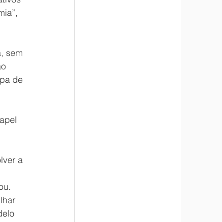
ia”, 
a, sem 
ao 
pa de 
apel 
 
lver a 
ou.
lhar 
delo 