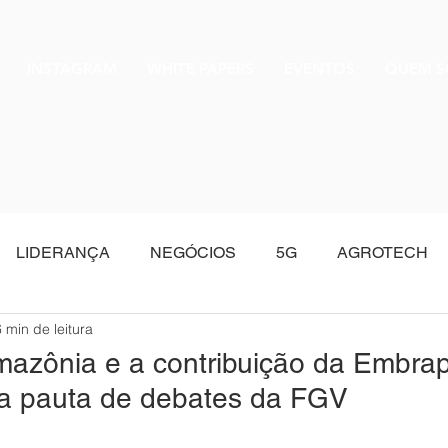
INSTAGRAM
WHITE PAPERS
EVENTOS
QUEM 
LIDERANÇA
NEGÓCIOS
5G
AGROTECH
6 min de leitura
Oracle
azônia e a contribuição da Embra
a pauta de debates da FGV