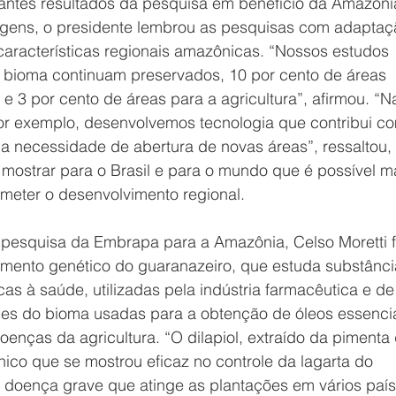
antes resultados da pesquisa em benefício da Amazôni
gens, o presidente lembrou as pesquisas com adaptaç
características regionais amazônicas. “Nossos estudos 
 bioma continuam preservados, 10 por cento de áreas 
e 3 por cento de áreas para a agricultura”, afirmou. “N
or exemplo, desenvolvemos tecnologia que contribui co
a necessidade de abertura de novas áreas”, ressaltou, 
 mostrar para o Brasil e para o mundo que é possível m
meter o desenvolvimento regional.
 pesquisa da Embrapa para a Amazônia, Celso Moretti f
mento genético do guaranazeiro, que estuda substânci
as à saúde, utilizadas pela indústria farmacêutica e de
es do bioma usadas para a obtenção de óleos essencia
oenças da agricultura. “O dilapiol, extraído da pimenta 
ico que se mostrou eficaz no controle da lagarta do 
 doença grave que atinge as plantações em vários país