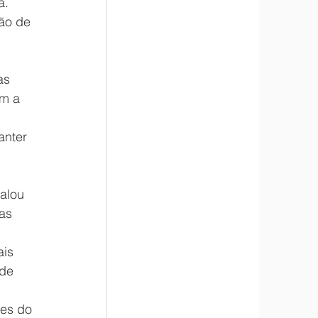
a.
ão de 
as 
m a 
anter 
alou 
as 
 
is 
de 
es do 