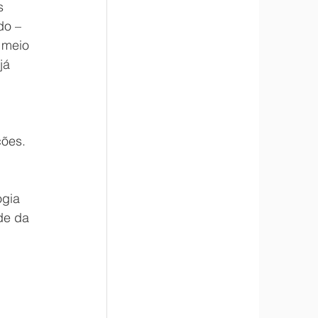
s 
do – 
 meio 
já 
ões. 
ogia 
de da 
 