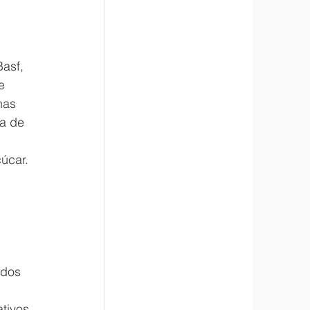
asf, 
e 
nas 
a de 
úcar.
ados 
tivos 