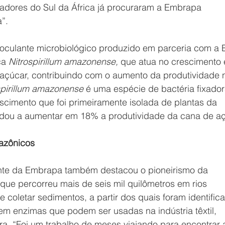
adores do Sul da África já procuraram a Embrapa 
”. 
culante microbiológico produzido em parceria com a B
ca 
Nitrospirillum amazonense, 
que atua no crescimento 
açúcar, contribuindo com o aumento da produtividade 
spirillum amazonense 
é uma espécie de bactéria fixador
scimento que foi primeiramente isolada de plantas da 
udou a aumentar em 18% a produtividade da cana de aç
mazônicos
ente da Embrapa também destacou o pioneirismo da 
ue percorreu mais de seis mil quilômetros em rios 
 coletar sedimentos, a partir dos quais foram identific
 enzimas que podem ser usadas na indústria têxtil, 
ira. “Foi um trabalho de meses viajando para encontrar a