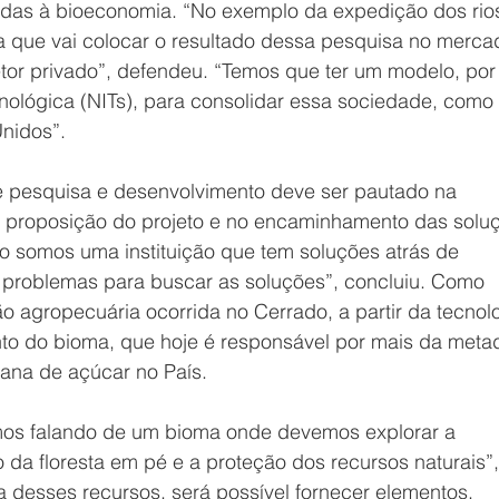
adas à bioeconomia. “No exemplo da expedição dos rio
 que vai colocar o resultado dessa pesquisa no merca
tor privado”, defendeu. “Temos que ter um modelo, por
ológica (NITs), para consolidar essa sociedade, como 
nidos”.
e pesquisa e desenvolvimento deve ser pautado na 
a proposição do projeto e no encaminhamento das soluç
Não somos uma instituição que tem soluções atrás de 
 problemas para buscar as soluções”, concluiu. Como 
o agropecuária ocorrida no Cerrado, a partir da tecnol
nto do bioma, que hoje é responsável por mais da meta
ana de açúcar no País.
os falando de um bioma onde devemos explorar a 
da floresta em pé e a proteção dos recursos naturais”,
a desses recursos, será possível fornecer elementos, 