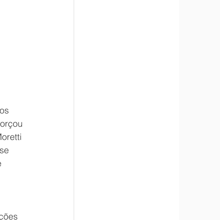
os 
forçou 
retti 
se 
 
ções 