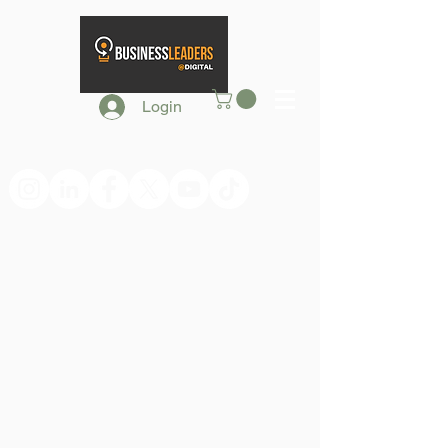
Login