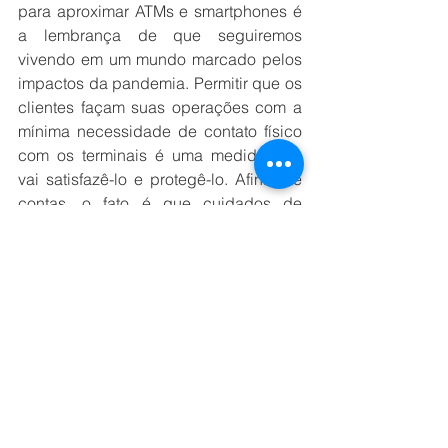
para aproximar ATMs e smartphones é 
a lembrança de que seguiremos 
vivendo em um mundo marcado pelos 
impactos da pandemia. Permitir que os 
clientes façam suas operações com a 
mínima necessidade de contato físico 
com os terminais é uma medida que 
vai satisfazê-lo e protegê-lo. Afinal de 
contas, o fato é que cuidados de 
segurança e higiene certamente 
continuarão a fazer parte das 
demandas mais presentes no futuro.
Trazer a inovação para o parque 
instalado de terminais de 
autoatendimento é uma iniciativa que 
só tem a somar e valorizar à 
rentabilidade dos bancos, criando um 
ambiente igualmente positivo das 