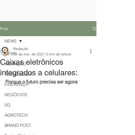
Post
NEWS
Redação
NEWS
11 de mai. de 2021
3 min de leitura
Caixas eletrônicos
INOVAÇÃO
integrados a celulares:
TECNOLOGIA
Porque o futuro precisa ser agora
LIDERANÇA
NEGÓCIOS
5G
AGROTECH
BRAND POST