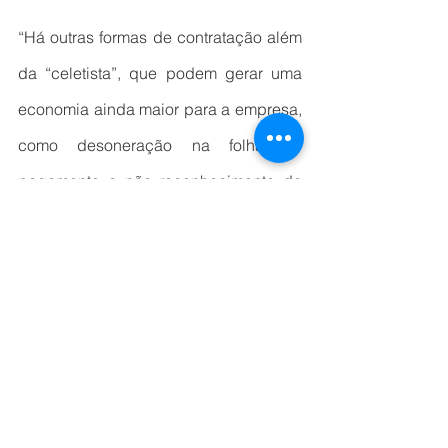
“Há outras formas de contratação além 
da “celetista”, que podem gerar uma 
economia ainda maior para a empresa, 
como desoneração na folha de 
pagamento e não reconhecimento de 
vínculo de emprego, são eles: o 
contrato de prestador de serviços 
autônomo, o de Pessoa Jurídica (PJ) e 
até terceirizado. Nessas três últimas 
modalidades, o ideal é que sejam 
elaborados contratos de prestação de 
serviços realizados por escrito e não 