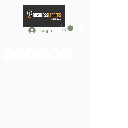
Login