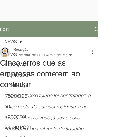
Post
NEWS
Redação
NEWS
27 de mai. de 2021
4 min de leitura
Cinco erros que as
INOVAÇÃO
empresas cometem ao
TECNOLOGIA
contratar
LIDERANÇA
“Não sei como fulano foi contratado”, a 
NEGÓCIOS
frase pode até parecer maldosa, mas 
5G
AGROTECH
provavelmente você já ouviu esse 
BRAND POST
‘desabafo’ no ambiente de trabalho. 