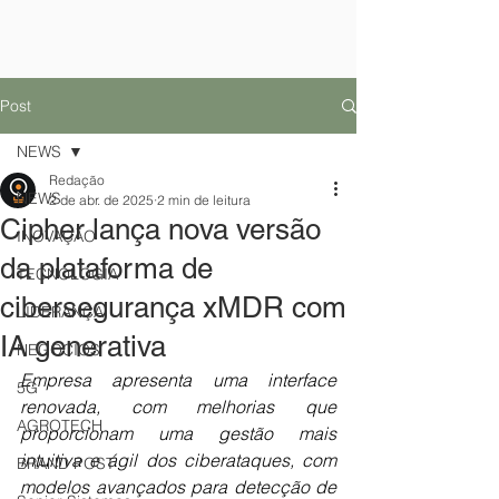
Post
NEWS
Redação
NEWS
2 de abr. de 2025
2 min de leitura
Cipher lança nova versão
INOVAÇÃO
da plataforma de
TECNOLOGIA
cibersegurança xMDR com
LIDERANÇA
IA generativa
NEGÓCIOS
Empresa apresenta uma interface 
5G
renovada, com melhorias que 
AGROTECH
proporcionam uma gestão mais 
intuitiva e ágil dos ciberataques, com 
BRAND POST
modelos avançados para detecção de 