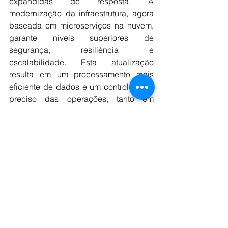
expandidas de resposta. A 
modernização da infraestrutura, agora 
baseada em microserviços na nuvem, 
garante níveis superiores de 
segurança, resiliência e 
escalabilidade. Esta atualização 
resulta em um processamento mais 
eficiente de dados e um controle mais 
preciso das operações, tanto em 
aspectos internos quanto no 
gerenciamento do portal.
Para ampliar a compatibilidade com 
diferentes ambientes tecnológicos, 
foram implementados novos motores 
de detecção que se integram 
facilmente às tecnologias existentes 
dos clientes através de APIs, mantendo 
a centralização e segurança dos 