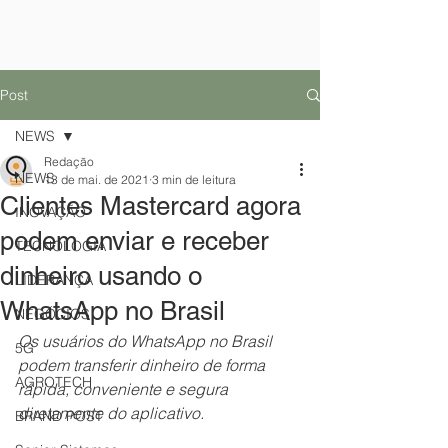
Post
NEWS
Redação
NEWS
13 de mai. de 2021
3 min de leitura
Clientes Mastercard agora
INOVAÇÃO
podem enviar e receber
TECNOLOGIA
dinheiro usando o
LIDERANÇA
WhatsApp no Brasil
NEGÓCIOS
Os usuários do WhatsApp no ​​Brasil 
5G
podem transferir dinheiro de forma 
AGROTECH
rápida, conveniente e segura 
diretamente do aplicativo.
BRAND POST