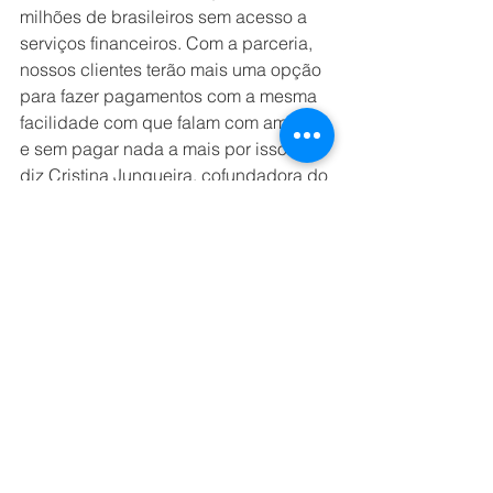
milhões de brasileiros sem acesso a 
serviços financeiros. Com a parceria, 
nossos clientes terão mais uma opção 
para fazer pagamentos com a mesma 
facilidade com que falam com amigos 
e sem pagar nada a mais por isso ", 
diz Cristina Junqueira, cofundadora do 
Nubank. 
"O objetivo do Inter é simplificar todos 
os aspectos da vida diária, onde os 
pagamentos desempenham um papel 
importante. Acreditamos em maneiras 
fáceis e seguras de fornecer soluções 
de pagamentos para nossos clientes e 
usar o WhatsApp para fazer isso é uma 
ótima experiência do usuário.", diz Ray 
Chalub, COO do Inter. 