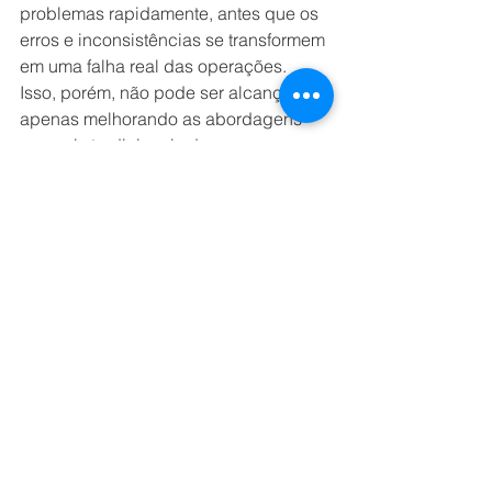
problemas rapidamente, antes que os 
erros e inconsistências se transformem 
em uma falha real das operações. 
Isso, porém, não pode ser alcançado 
apenas melhorando as abordagens 
manuais tradicionais do 
gerenciamento de performance: os 
bancos precisam de uma maneira 
radicalmente diferente de lidar com as 
informações e alertas. A Inteligência 
Artificial (IA) e a automação ​​precisam 
ser incorporadas no cerne dessa nova 
abordagem, permitindo entender - em 
tempo real e de forma abrangente – 
todo o desenvolvimento de suas 
redes, tornando as equipes capazes 
de resolver problemas antes que estes 
incidentes sejam danosos aos 
negócios e aos consumidores.