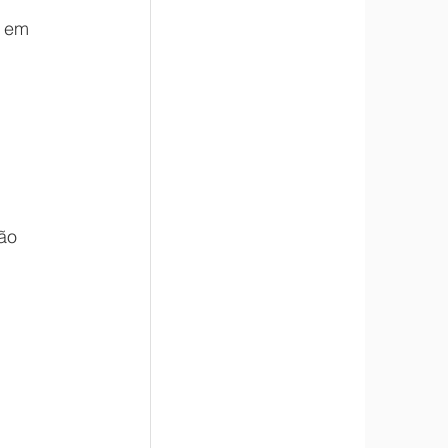
 em 
ão 