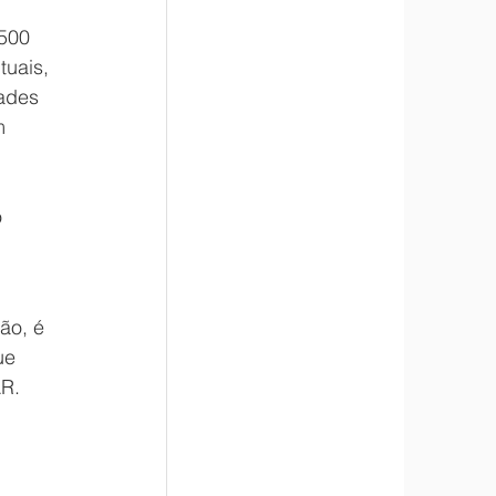
500 
uais, 
ades 
m 
 
 
!
ão, é 
ue 
AR.