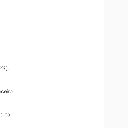
2%).
ceiro 
gica. 