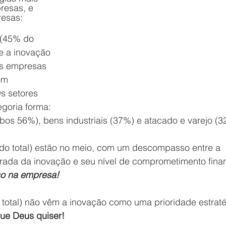
resas, e 
resas:
 (45% do 
e a inovação 
tas empresas 
om 
Os setores 
goria forma: 
bos 56%), bens industriais (37%) e atacado e varejo (3
do total) estão no meio, com um descompasso entre a 
arada da inovação e seu nível de comprometimento finan
ço na empresa!
 total) não vêm a inovação como uma prioridade estraté
que Deus quiser!