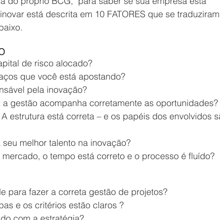
a do próprio BCG,  para saber se sua empresa está 
ovar está descrita em 10 FATORES que se traduziram
baixo.
O
apital de risco alocado?
aços que você está apostando?
nsável pela inovação?
 a gestão acompanha corretamente as oportunidades?
 A estrutura está correta – e os papéis dos envolvidos s
 seu melhor talento na inovação?
o mercado, o tempo está correto e o processo é fluído?
 para fazer a correta gestão de projetos?
pas e os critérios estão claros ?
ado com a estratégia?