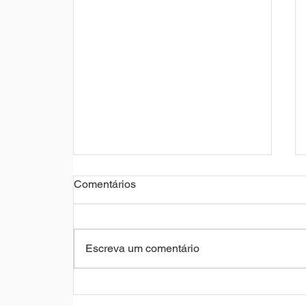
Comentários
Escreva um comentário
Itaú Unibanco lança ia.i, nova
experiência conversacional