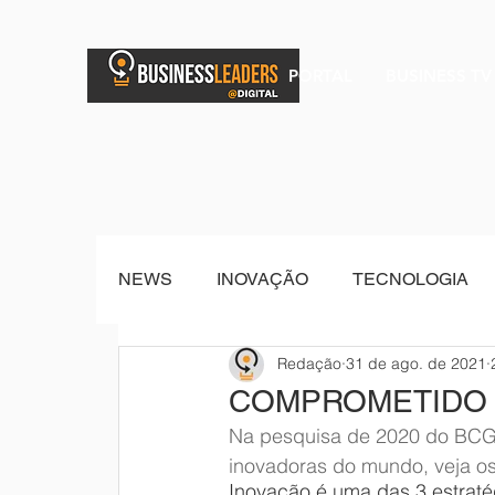
PORTAL
BUSINESS TV
NEWS
INOVAÇÃO
TECNOLOGIA
Redação
31 de ago. de 2021
BRAND POST
Senior Sistemas
COMPROMETIDO c
Na pesquisa de 2020 do BCG 
inovadoras do mundo, veja os
Inovação é uma das 3 estraté