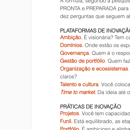
A fórmula, segundo a pesquis
PRONTA e PREPARADA para in
dez perguntas que seguem a
PLATAFORMAS DE INOVAÇÃ
Ambição.
 É visionária? Tem c
Domínios.
 Onde estão os esp
Governança
.
 Quem é o respo
Gestão de portfólio
.
 Quem faz
Organização e ecossistemas
.
claros?
Talento e cultura
.
 Você coloca
Time to market.
 Da ideia até 
PRÁTICAS DE INOVAÇÃO
Projetos
.
 Você tem capacidade
Funil.
 Está equilibrado, as eta
Portfólio
.
 É ambicioso e alinh