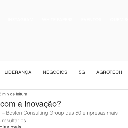
INSTAGRAM
WHITE PAPERS
EVENTOS
QUEM 
LIDERANÇA
NEGÓCIOS
5G
AGROTECH
2 min de leitura
Oracle
om a inovação?
– Boston Consulting Group das 50 empresas mais 
 resultados:
gias mais 