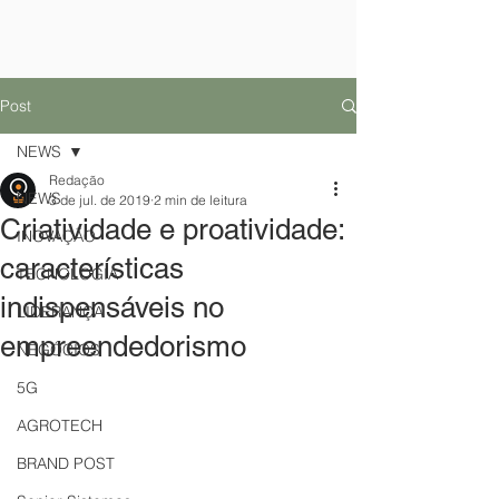
Post
NEWS
Redação
NEWS
3 de jul. de 2019
2 min de leitura
Criatividade e proatividade:
INOVAÇÃO
características
TECNOLOGIA
indispensáveis no
LIDERANÇA
empreendedorismo
NEGÓCIOS
5G
AGROTECH
BRAND POST