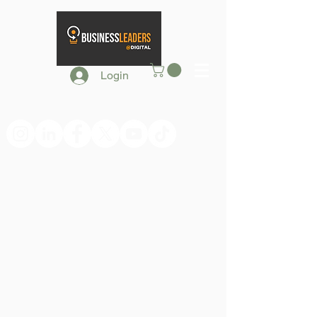
Login