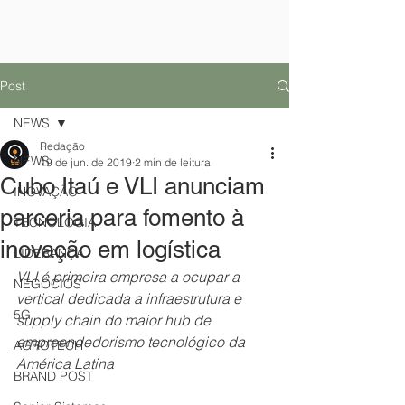
Post
NEWS
Redação
NEWS
19 de jun. de 2019
2 min de leitura
Cubo Itaú e VLI anunciam
INOVAÇÃO
parceria para fomento à
TECNOLOGIA
inovação em logística
LIDERANÇA
VLI
é
primeira empresa a ocupar a 
NEGÓCIOS
vertical dedicada a infraestrutura e 
5G
supply chain do maior hub de 
empreendedorismo tecnológico da 
AGROTECH
América Latina
BRAND POST