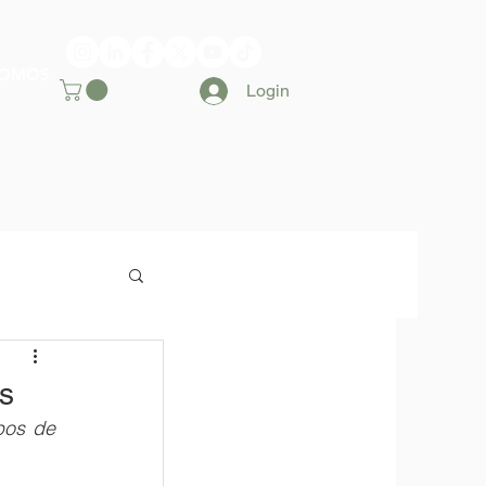
SOMOS
Login
as
os de 