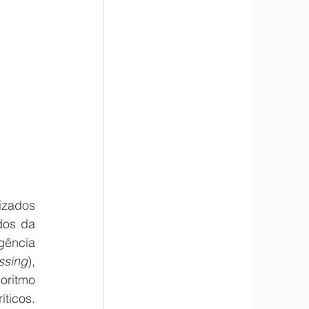
zados 
os da 
gência 
ssing
), 
ritmo 
ticos. 