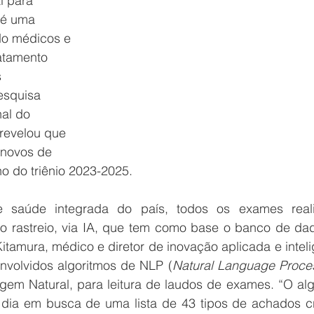
á é uma 
do médicos e 
atamento 
 
esquisa 
nal do 
revelou que 
 novos de 
no do triênio 2023-2025
.
saúde integrada do país, todos os exames reali
 rastreio, via IA, que tem como base o banco de dad
tamura, médico e diretor de inovação aplicada e inteli
envolvidos algoritmos de NLP (
Natural Language Proce
m Natural, para leitura de laudos de exames. “O algo
 dia em busca de uma lista de 43 tipos de achados crí