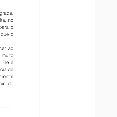
rada. 
a, no 
ara o 
 que o 
er ao 
muito 
 Ele é 
cia de 
toda uma cadeia depois do algoritmo para que tudo isso funcione. Por isso, é fundamental 
is do 
.