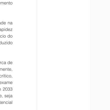
mento 
de na 
pidez 
cio do 
uzido 
ca de 
mente, 
ítico, 
exame 
 2033 
 seja 
encial 