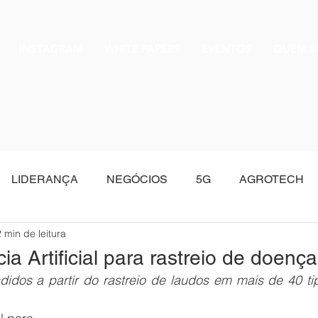
INSTAGRAM
WHITE PAPERS
EVENTOS
QUEM 
LIDERANÇA
NEGÓCIOS
5G
AGROTECH
2 min de leitura
Oracle
ia Artificial para rastreio de doenç
idos a partir do rastreio de laudos em mais de 40 tip