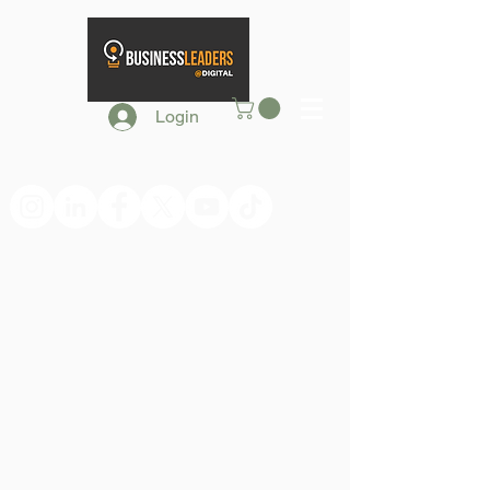
Login