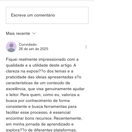
Quando o marketing vira
Itaú Unibanco lan
Escreva um comentário
infraestrutura estratégica:
nova experiênci
como líderes femininas
conversacional q
Mais recente
estão transformando
a IA generativa 
indústria, consumo e
produtos e servi
Convidado:
reputação no Brasil
banco
26 de set. de 2025
Fiquei realmente impressionado com a 
qualidade e a utilidade deste artigo. A 
clareza na exposi??o dos temas e a 
praticidade das ideias apresentadas s?o 
características de um conteúdo de 
excelência, que visa genuinamente ajudar 
o leitor. Para quem, como eu, valoriza a 
busca por conhecimento de forma 
consistente e busca ferramentas para 
facilitar esse processo, é essencial 
encontrar bons recursos. Recentemente, 
em minha jornada de aprendizado e 
explora??o de diferentes plataformas, 