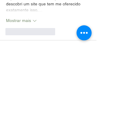
descobri um site que tem me oferecido 
exatamente isso,…
Mostrar mais
Curtir
Responder
Convidado:
26 de set. de 2025
Este artigo é um exemplo fantástico de 
como um conteúdo bem elaborado pode 
ser incrivelmente útil. A estrutura clara e os 
pontos bem desenvolvidos realmente 
enriquecem a experiência do leitor. 
Acredito firmemente na importancia de 
sempre buscar o aprimoramento e a troca 
de conhecimentos. Em meu percurso, 
especialmente ao me aprofundar nas 
**apostas esportivas**, encontrar bons 
parceiros de informa??o foi crucial. A 
plataforma 
Apostas esportivas
 tem sido 