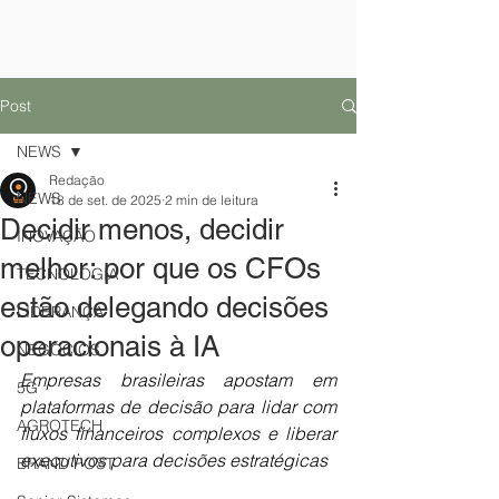
Post
NEWS
Redação
NEWS
18 de set. de 2025
2 min de leitura
Decidir menos, decidir
INOVAÇÃO
melhor: por que os CFOs
TECNOLOGIA
estão delegando decisões
LIDERANÇA
operacionais à IA
NEGÓCIOS
Empresas brasileiras apostam em 
5G
plataformas de decisão para lidar com 
AGROTECH
fluxos financeiros complexos e liberar 
executivos para decisões estratégicas
BRAND POST