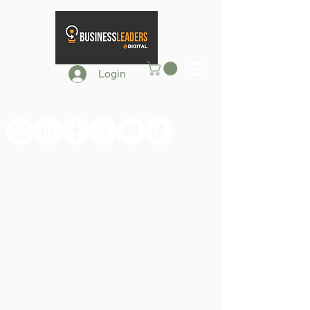
Login