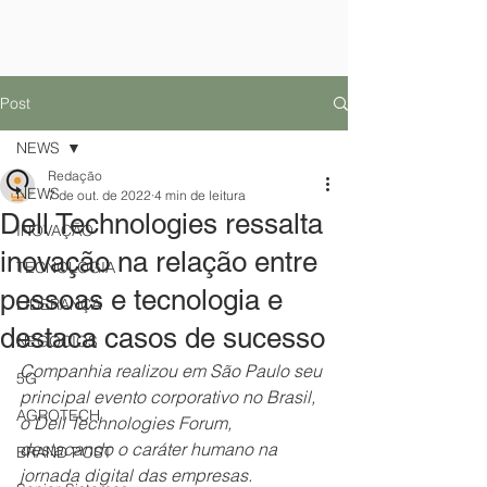
Post
NEWS
Redação
NEWS
7 de out. de 2022
4 min de leitura
Dell Technologies ressalta
INOVAÇÃO
inovação na relação entre
TECNOLOGIA
pessoas e tecnologia e
LIDERANÇA
destaca casos de sucesso
NEGÓCIOS
Companhia realizou em São Paulo seu 
5G
principal evento corporativo no Brasil, 
AGROTECH
o Dell Technologies Forum, 
destacando o caráter humano na 
BRAND POST
jornada digital das empresas.