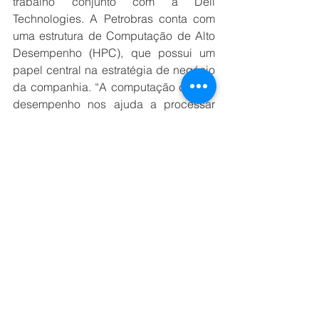
trabalho conjunto com a Dell 
Technologies. A Petrobras conta com 
uma estrutura de Computação de Alto 
Desempenho (HPC), que possui um 
papel central na estratégia de negócio 
da companhia. “A computação de alto 
desempenho nos ajuda a processar 
uma massa extensa de informações 
geológicas, geofísicas e de superfície 
que nos ajuda a descobrir novas áreas 
de exploração sem que precisemos 
realizar perfurações”, destacou 
Carreras. 
Gerdau
Para abordar o tema da segurança da 
informação e as inovações 
cibernéticas entre pessoas e 