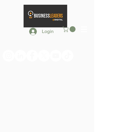
Login