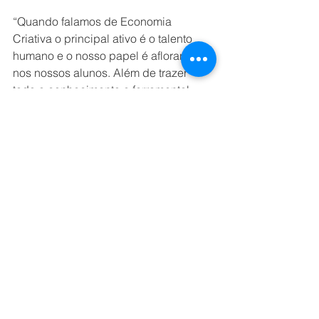
“Quando falamos de Economia 
Criativa o principal ativo é o talento 
humano e o nosso papel é aflorar isso 
nos nossos alunos. Além de trazer 
todo o conhecimento e ferramental 
para atuação em determinada 
profissão, também provocamos nos 
nossos alunos o desenvolvimento de 
habilidades humanas como 
criatividade, colaboração, inteligência 
emocional, flexibilidade, entre outras”, 
analisa o diretor geral da instituição.
A pesquisa da Firjan mostra que as 
principais oportunidades de trabalho 
no setor da economia criativa estão no 
consumo (43,8%) e em tecnologia 
(37,1%). Em relação à indústria, o 