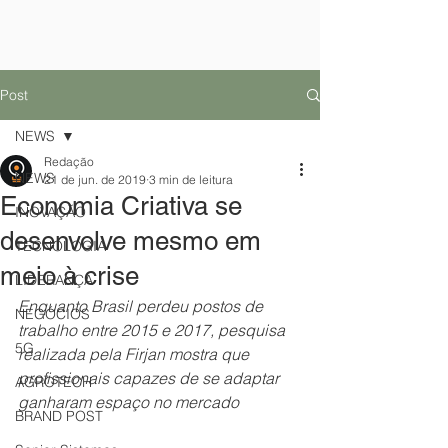
Post
NEWS
Redação
NEWS
21 de jun. de 2019
3 min de leitura
Economia Criativa se
INOVAÇÃO
desenvolve mesmo em
TECNOLOGIA
meio à crise
LIDERANÇA
Enquanto Brasil perdeu postos de 
NEGÓCIOS
trabalho entre 2015 e 2017, pesquisa 
5G
realizada pela Firjan mostra que 
profissionais capazes de se adaptar 
AGROTECH
ganharam espaço no mercado
BRAND POST