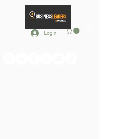
Login