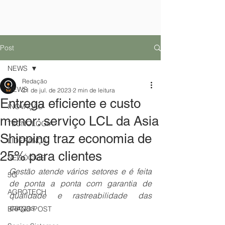
Post
NEWS
Redação
NEWS
21 de jul. de 2023
2 min de leitura
Entrega eficiente e custo
INOVAÇÃO
menor: serviço LCL da Asia
TECNOLOGIA
Shipping traz economia de
LIDERANÇA
25% para clientes
NEGÓCIOS
Gestão atende vários setores e é feita 
5G
de ponta a ponta com garantia de 
AGROTECH
qualidade e rastreabilidade das 
cargas.
BRAND POST