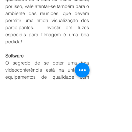
por isso, vale atentar-se também para o 
ambiente das reuniões, que devem 
permitir uma nítida visualização dos 
participantes.  Investir em luzes 
especiais para filmagem é uma boa 
pedida!
Software
O segredo de se obter uma boa 
videoconferência está na união de 
equipamentos de qualidade com 
softwares eficientes. As melhores 
soluções são aquelas capazes de 
utilizar o máximo da conexão 
disponível com a internet, gerenciar 
múltiplas telas sem engasgos, permitir 
compartilhamento simples de arquivos 
e telas, gerenciar o áudio para 