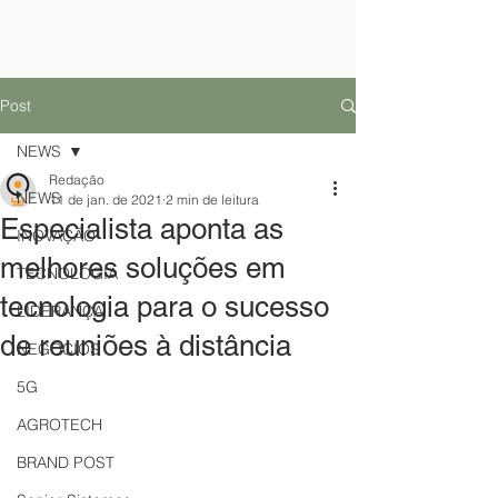
Post
NEWS
Redação
NEWS
11 de jan. de 2021
2 min de leitura
Especialista aponta as
INOVAÇÃO
melhores soluções em
TECNOLOGIA
tecnologia para o sucesso
LIDERANÇA
de reuniões à distância
NEGÓCIOS
5G
AGROTECH
BRAND POST