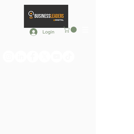
Login