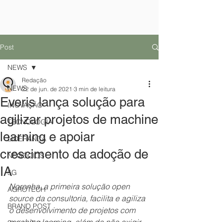
Post
NEWS
Redação
NEWS
22 de jun. de 2021
3 min de leitura
Everis lança solução para
INOVAÇÃO
agilizar projetos de machine
TECNOLOGIA
learning e apoiar
LIDERANÇA
crescimento da adoção de
NEGÓCIOS
IA
5G
Noronha, a primeira solução open 
AGROTECH
source da consultoria, facilita e agiliza 
BRAND POST
o desenvolvimento de projetos com 