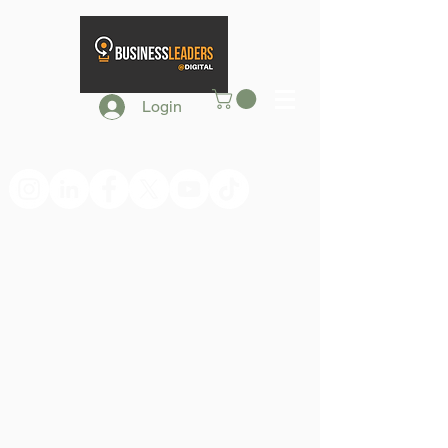
Login