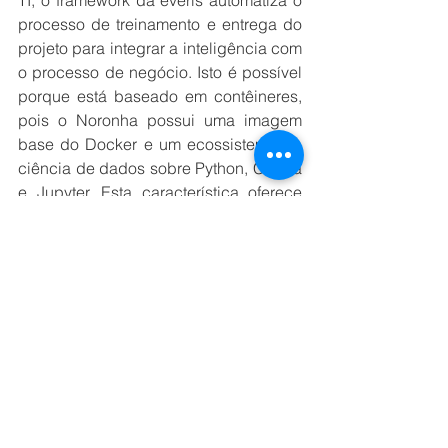
processo de treinamento e entrega do 
projeto para integrar a inteligência com 
o processo de negócio. Isto é possível 
porque está baseado em contêineres, 
pois o Noronha possui uma imagem 
base do Docker e um ecossistema de 
ciência de dados sobre Python, Conda 
e Jupyter. Esta característica oferece 
aos usuários a possiblidade de instalar 
suas dependências, criar suas 
anotações e, então, utilizar o framework 
para rodar os processos de ML. 
Noronha é também muito flexível, o que 
possibilita sua utilização em cloud 
pública ou privada ou mesmo 
experimentar em um laptop.
“Para atender o maior número de casos 