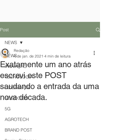
Post
NEWS
Redação
NEWS
4 de jan. de 2021
4 min de leitura
Exatamente um ano atrás
INOVAÇÃO
escrevi este POST
TECNOLOGIA
saudando a entrada da uma
LIDERANÇA
nova década.
NEGÓCIOS
5G
AGROTECH
BRAND POST