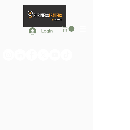
Login