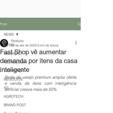
Post
NEWS
Redação
NEWS
28 de abr. de 2023
3 min de leitura
Fast Shop vê aumentar
INOVAÇÃO
demanda por itens da casa
TECNOLOGIA
inteligente
LIDERANÇA
Rede de varejo premium amplia oferta 
NEGÓCIOS
e venda de itens com inteligência  
5G
artificial cresce mais de 50%.
AGROTECH
BRAND POST