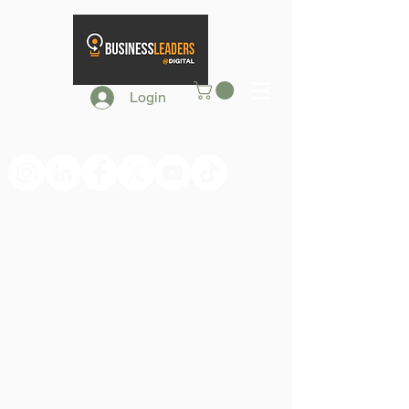
Login