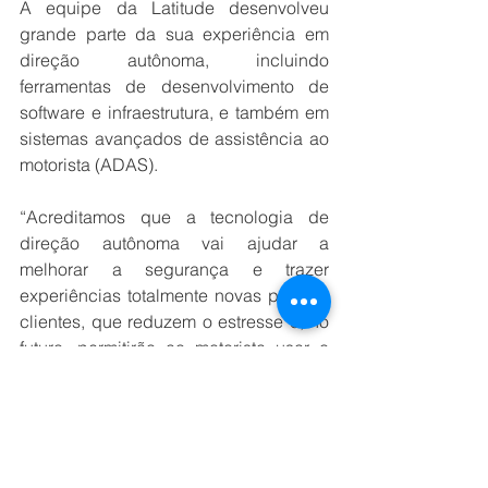
A equipe da Latitude desenvolveu 
grande parte da sua experiência em 
direção autônoma, incluindo 
ferramentas de desenvolvimento de 
software e infraestrutura, e também em 
sistemas avançados de assistência ao 
motorista (ADAS).
“Acreditamos que a tecnologia de 
direção autônoma vai ajudar a 
melhorar a segurança e trazer 
experiências totalmente novas para os 
clientes, que reduzem o estresse e, no 
futuro, permitirão ao motorista usar o 
seu tempo como achar melhor”, disse 
Sammy Omari, diretor executivo da 
ADAS Technologies na Ford, que 
também vai atuar como CEO da 
Latitude. “A experiência da equipe da 