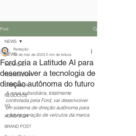
Post
NEWS
Redação
NEWS
16 de mar. de 2023
2 min de leitura
Ford cria a Latitude AI para
INOVAÇÃO
desenvolver a tecnologia de
TECNOLOGIA
direção autônoma do futuro
LIDERANÇA
A nova subsidiária, totalmente 
NEGÓCIOS
controlada pela Ford, vai desenvolver 
5G
um sistema de direção autônoma para 
a futura geração de veículos da marca.
AGROTECH
BRAND POST