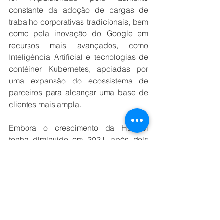
constante da adoção de cargas de 
trabalho corporativas tradicionais, bem 
como pela inovação do Google em 
recursos mais avançados, como 
Inteligência Artificial e tecnologias de 
contêiner Kubernetes, apoiadas por 
uma expansão do ecossistema de 
parceiros para alcançar uma base de 
clientes mais ampla.
Embora o crescimento da Huawei 
tenha diminuído em 2021, após dois 
anos consecutivos de mais de 200% 
de crescimento, a empresa manteve a 
posição número 5 em participação de 
mercado, com US$ 4,2 bilhões em 
receita. A Huawei fez investimentos 
significativos em seu ecossistema de 