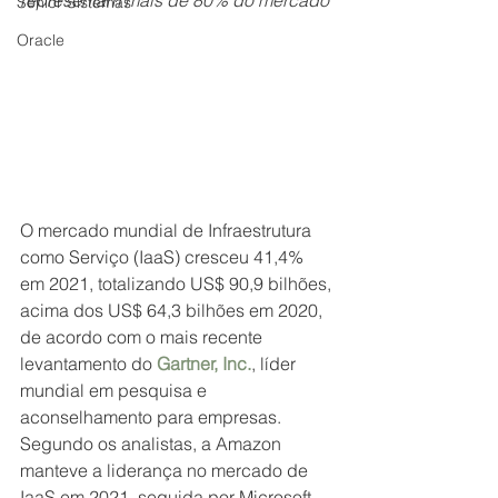
representam mais de 80% do mercado 
Senior Sistemas
Oracle
O mercado mundial de Infraestrutura 
como Serviço (IaaS) cresceu 41,4% 
em 2021, totalizando US$ 90,9 bilhões, 
acima dos US$ 64,3 bilhões em 2020, 
de acordo com o mais recente 
levantamento do 
Gartner, Inc.
, líder 
mundial em pesquisa e 
aconselhamento para empresas. 
Segundo os analistas, a Amazon 
manteve a liderança no mercado de 
IaaS em 2021, seguida por Microsoft, 