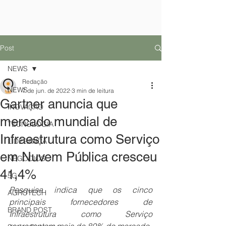
Post
NEWS
Redação
NEWS
7 de jun. de 2022
3 min de leitura
Gartner anuncia que
INOVAÇÃO
mercado mundial de
TECNOLOGIA
Infraestrutura como Serviço
LIDERANÇA
em Nuvem Pública cresceu
NEGÓCIOS
41,4%
5G
Pesquisa indica que os cinco 
AGROTECH
principais fornecedores de 
BRAND POST
Infraestrutura como Serviço 