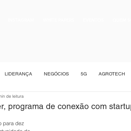
INSTAGRAM
WHITE PAPERS
EVENTOS
QUEM 
LIDERANÇA
NEGÓCIOS
5G
AGROTECH
min de leitura
Oracle
r, programa de conexão com startu
o para dez 