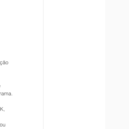
ção 
 
grama.
K, 
ou 