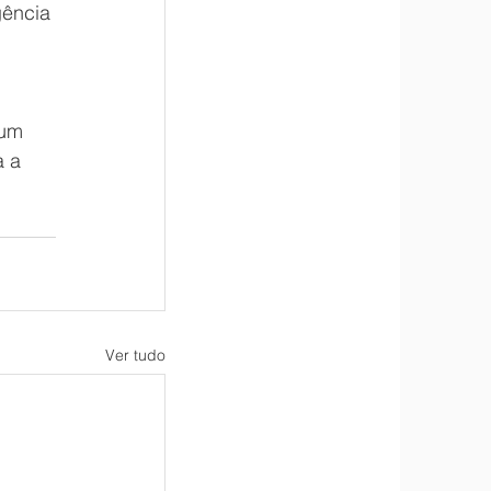
gência 
 um 
 a 
Ver tudo