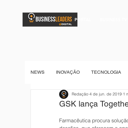
PORTAL
BUSINESS TV
NEWS
INOVAÇÃO
TECNOLOGIA
Redação
4 de jun. de 2019
1 
BRAND POST
Senior Sistemas
GSK lança Togethe
Farmacêutica procura soluçã