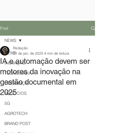
Post
NEWS
Redação
NEWS
21 de jan. de 2025
4 min de leitura
IA e automação devem ser
INOVAÇÃO
motores da inovação na
TECNOLOGIA
gestão documental em
LIDERANÇA
2025
NEGÓCIOS
5G
AGROTECH
BRAND POST