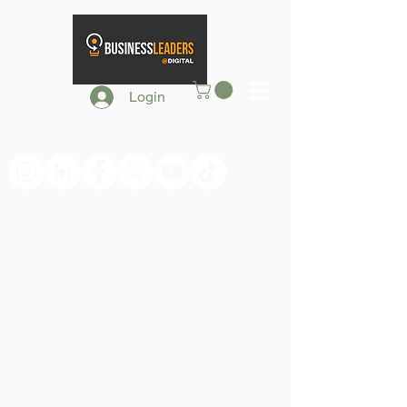
Login