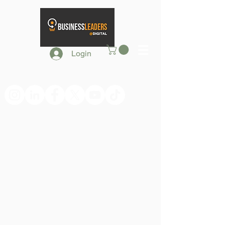
Login