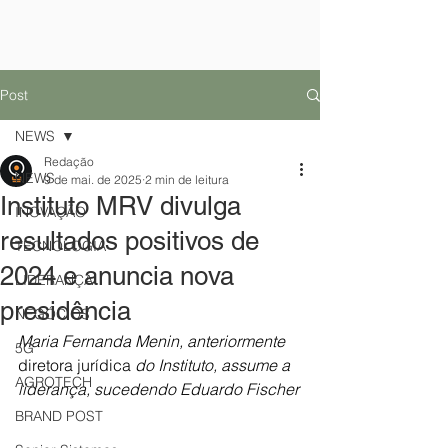
Post
NEWS
Redação
NEWS
9 de mai. de 2025
2 min de leitura
Instituto MRV divulga
INOVAÇÃO
resultados positivos de
TECNOLOGIA
2024 e anuncia nova
LIDERANÇA
presidência
NEGÓCIOS
Maria Fernanda Menin, anteriormente 
5G
diretora jurídica
 do Instituto, assume a 
AGROTECH
liderança, sucedendo Eduardo Fischer
BRAND POST