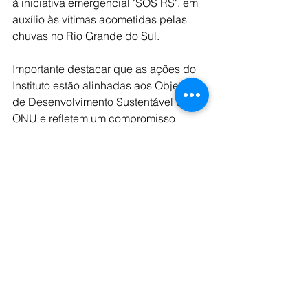
à iniciativa emergencial "SOS RS", em 
auxílio às vítimas acometidas pelas 
chuvas no Rio Grande do Sul.
Importante destacar que as ações do 
Instituto estão alinhadas aos Objetivos 
de Desenvolvimento Sustentável da 
ONU e refletem um compromisso 
contínuo com a promoção da 
educação e da equidade social.
Nova liderança
Dentro desse cenário de avanços e 
resultados consistentes, o Instituto 
MRV inicia um novo ciclo de liderança. 
Maria Fernanda Menin, anteriormente 
diretora jurídica da MRV&CO, assume 
a presidência da instituição, 
sucedendo Eduardo Fischer, que 