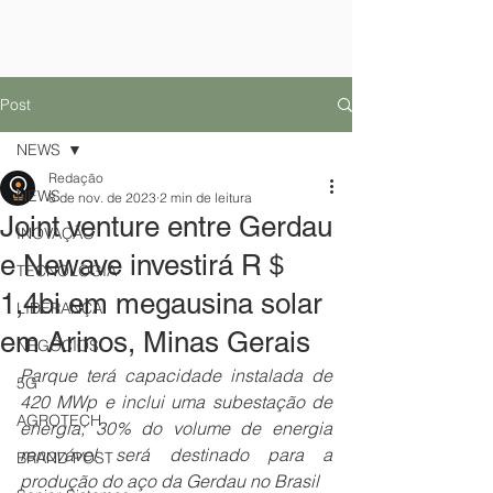
Post
NEWS
Redação
NEWS
8 de nov. de 2023
2 min de leitura
Joint venture entre Gerdau
INOVAÇÃO
e Newave investirá R＄
TECNOLOGIA
1,4bi em megausina solar
LIDERANÇA
em Arinos, Minas Gerais
NEGÓCIOS
Parque terá capacidade instalada de 
5G
420 MWp e inclui uma subestação de 
AGROTECH
energia; 30% do volume de energia 
renovável será destinado para a 
BRAND POST
produção do aço da Gerdau no Brasil