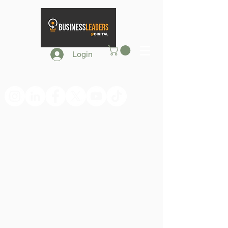
Login