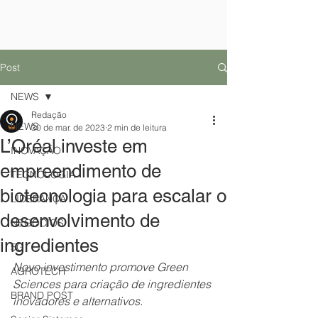
Post
NEWS
Redação
NEWS
30 de mar. de 2023
2 min de leitura
L’Oréal investe em
INOVAÇÃO
empreendimento de
TECNOLOGIA
biotecnologia para escalar o
LIDERANÇA
desenvolvimento de
NEGÓCIOS
ingredientes
5G
Novo investimento promove Green 
AGROTECH
Sciences para criação de ingredientes 
BRAND POST
inovadores e alternativos.