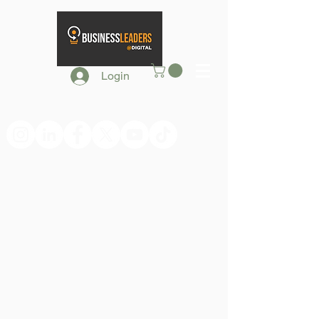
Login