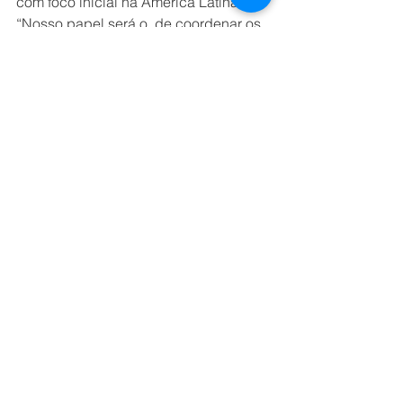
com foco inicial na América Latina. 
“Nosso papel será o  de coordenar os 
interesses das grandes empresas do 
mercado brasileiro no processo de 
transformação digital. Com isso, 
daremos todo o apoio necessário para 
que as companhias potencializem 
seus próprios ecossistemas, 
conectando todos com governança, 
escalabilidade  e colaborativismo para 
uma atuação centrada no cliente que é 
o grande protagonista desse 
movimento”, afirma o executivo.
TECNOLOGIA
Ver tudo
Posts recentes