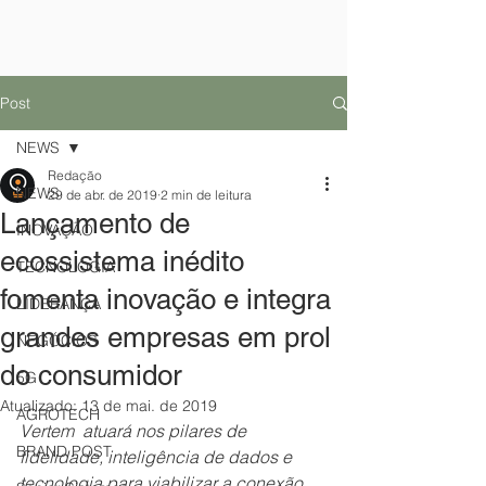
Post
NEWS
Redação
NEWS
29 de abr. de 2019
2 min de leitura
Lançamento de
INOVAÇÃO
ecossistema inédito
TECNOLOGIA
fomenta inovação e integra
LIDERANÇA
grandes empresas em prol
NEGÓCIOS
do consumidor
5G
Atualizado:
13 de mai. de 2019
AGROTECH
Vertem  atuará nos pilares de 
BRAND POST
fidelidade, inteligência de dados e 
tecnologia para viabilizar a conexão 