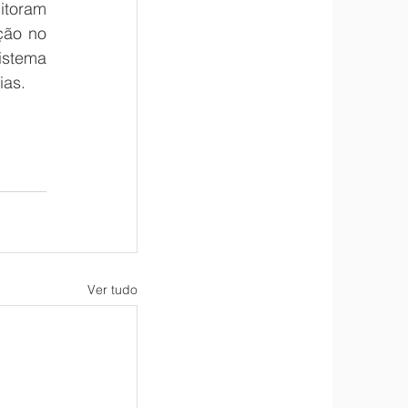
toram 
ção no 
stema 
ias.
Ver tudo