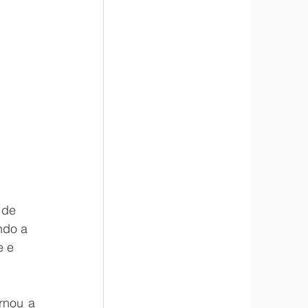
 de 
ndo a 
e e 
nou a 