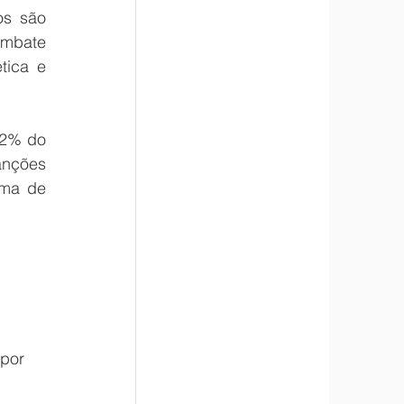
s são 
mbate 
ica e 
2% do 
nções 
ma de 
por 