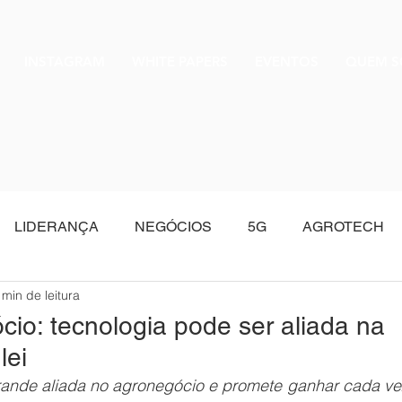
INSTAGRAM
WHITE PAPERS
EVENTOS
QUEM 
LIDERANÇA
NEGÓCIOS
5G
AGROTECH
 min de leitura
Oracle
io: tecnologia pode ser aliada na
lei
ande aliada no agronegócio e promete ganhar cada vez