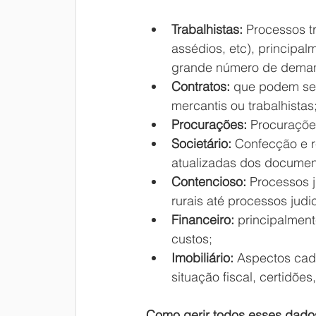
Trabalhistas: 
Processos t
assédios, etc), principa
grande número de demand
Contratos:
 que podem ser
mercantis ou trabalhistas
Procurações:
 Procuraçõe
Societário:
 Confecção e r
atualizadas dos documen
Contencioso: 
Processos j
rurais até processos judic
Financeiro: 
principalment
custos;
Imobiliário:
 Aspectos cad
situação fiscal, certidões
Como gerir todos esses dado