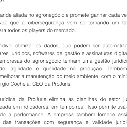
ande aliada no agronegócio e promete ganhar cada vez
 vez que a cibersegurança vem se tornando um fat
ara todos os players do mercado.
ndível otimizar os dados, que podem ser automatiza
res jurídicos, softwares de gestão e assinaturas digitai
empresas do agronegócio tenham uma gestão jurídica
ade, agilidade e qualidade na produção. Também
e melhorar a manutenção do meio ambiente, com o míni
ergio Cochela, CEO da ProJuris.
urídica da ProJuris elimina as planilhas do setor jur
da em indicadores, em tempo real. Isso permite usá-l
ndo a performance. A empresa também fornece assin
l das transações com segurança e validade jurídi