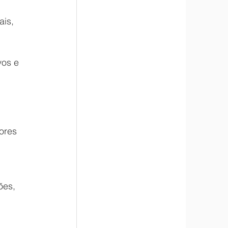
is, 
 
vos e 
ores 
ões, 