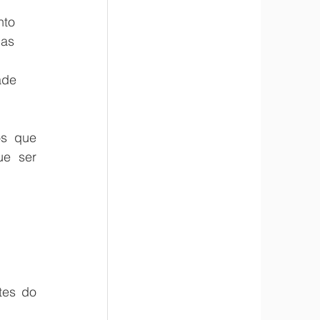
nto 
das 
ade 
s que 
e ser 
es do 