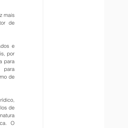
 mais 
or de 
dos e 
s, por 
 para 
 para 
mo de 
ídico, 
os de 
atura 
ca. O 