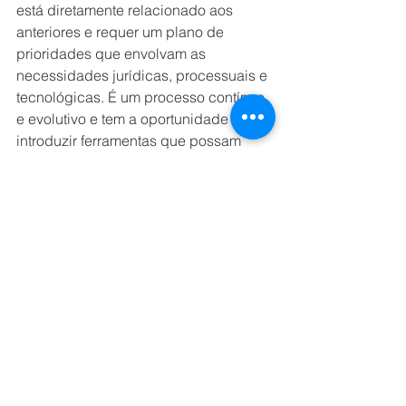
está diretamente relacionado aos 
anteriores e requer um plano de 
prioridades que envolvam as 
necessidades jurídicas, processuais e 
tecnológicas. É um processo contínuo 
e evolutivo e tem a oportunidade de 
introduzir ferramentas que possam 
ajudar as organizações a estarem em 
compliance
 com a lei até o período 
definido.
- Conte com um bom parceiro
: 
Dificilmente você conseguirá atingir 
seus objetivos sozinho. A LGPD 
envolve questões tecnológicas e 
jurídicas, e não estar quite com as 
necessidades da nova Lei pode 
resultar em multas e perda de 
negócios. Há empresas capazes de 