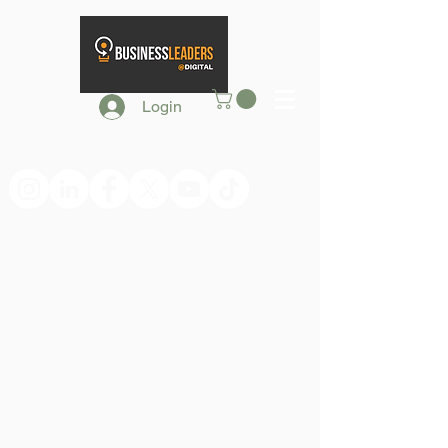
Login