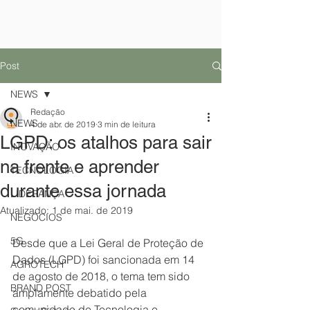
Post
NEWS
Redação
NEWS
4 de abr. de 2019
3 min de leitura
LGPD: os atalhos para sair
INOVAÇÃO
na frente e aprender
TECNOLOGIA
durante essa jornada
LIDERANÇA
Atualizado:
1 de mai. de 2019
NEGÓCIOS
5G
Desde que a Lei Geral de Proteção de 
Dados (LGPD) foi sancionada em 14 
AGROTECH
de agosto de 2018, o tema tem sido 
BRAND POST
amplamente debatido pela 
comunidade de Tecnologia e 