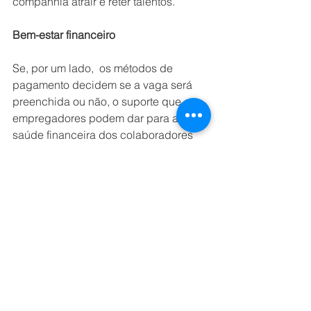
companhia atrair e reter talentos.
Bem-estar financeiro
Se, por um lado,  os métodos de 
pagamento decidem se a vaga será 
preenchida ou não, o suporte que os 
empregadores podem dar para a 
saúde financeira dos colaboradores 
pode favorecer a retenção e diminuir o 
turnover.
A pesquisa da ADP revela que 95% 
dos empregados brasileiros acreditam 
que os empregadores têm 
responsabilidade em relação ao bem-
estar financeiro. O índice é o maior da  
América Latina.