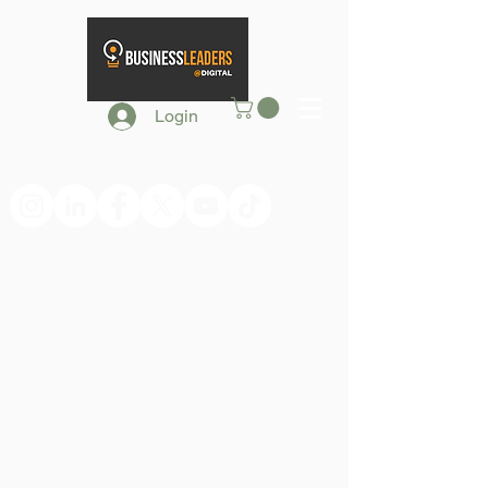
Login