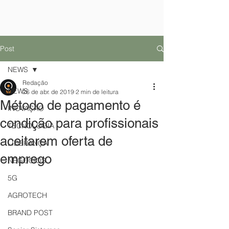
Post
NEWS
Redação
NEWS
26 de abr. de 2019
2 min de leitura
Método de pagamento é
INOVAÇÃO
condição para profissionais
TECNOLOGIA
aceitarem oferta de
LIDERANÇA
emprego
NEGÓCIOS
5G
AGROTECH
BRAND POST