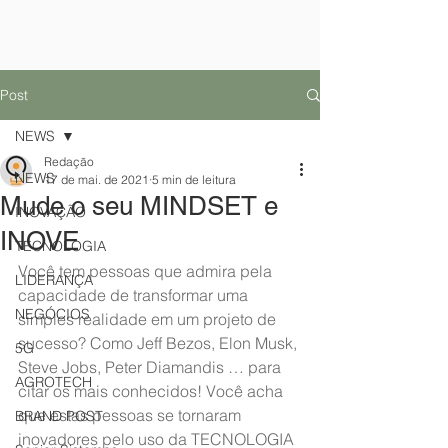
Post
NEWS
Redação
NEWS
17 de mai. de 2021
5 min de leitura
Mude o seu MINDSET e
INOVAÇÃO
INOVE
TECNOLOGIA
Você tem pessoas que admira pela 
LIDERANÇA
capacidade de transformar uma 
NEGÓCIOS
simples realidade em um projeto de 
sucesso? Como Jeff Bezos, Elon Musk, 
5G
Steve Jobs, Peter Diamandis … para 
AGROTECH
citar os mais conhecidos! Você acha 
que estas pessoas se tornaram 
BRAND POST
inovadores pelo uso da TECNOLOGIA 