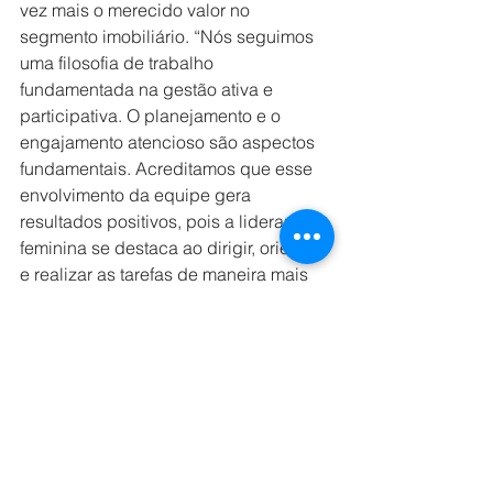
vez mais o merecido valor no 
segmento imobiliário. “Nós seguimos 
uma filosofia de trabalho 
fundamentada na gestão ativa e 
participativa. O planejamento e o 
engajamento atencioso são aspectos 
fundamentais. Acreditamos que esse 
envolvimento da equipe gera 
resultados positivos, pois a liderança 
feminina se destaca ao dirigir, orientar 
e realizar as tarefas de maneira mais 
assertiva, comprometida e 
cuidadosa.”, diz. Nesse sentido, a 
construtora investe na realização de 
algumas ações de qualificação, como 
o projeto de patrocínio de bolsas de 
estudo, com o intuito de incentivar a 
capacitação, o desenvolvimento 
individual e em equipe, de suas 