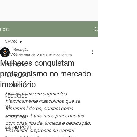
Post
NEWS
Redação
NEWS
20 de mar. de 2025
6 min de leitura
Mulheres conquistam
INOVAÇÃO
protagonismo no mercado
TECNOLOGIA
imobiliário
LIDERANÇA
Profissionais em segmentos 
NEGÓCIOS
historicamente masculinos que se 
5G
tornaram líderes, contam como 
superaram barreiras e preconceitos 
AGROTECH
com criatividade, firmeza e dedicação. 
BRAND POST
Em muitas empresas na capital 