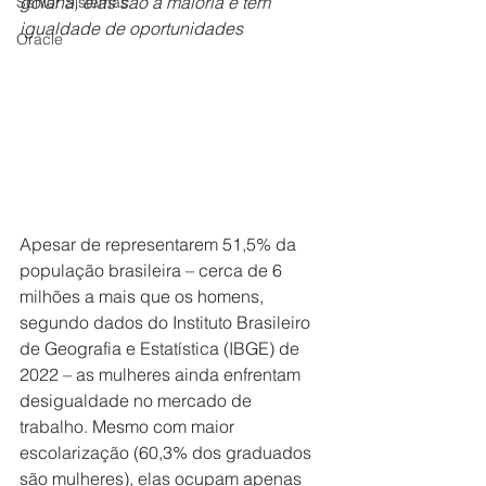
goiana, elas são a maioria e têm 
Senior Sistemas
igualdade de oportunidades
Oracle
Apesar de representarem 51,5% da 
população brasileira – cerca de 6 
milhões a mais que os homens, 
segundo dados do Instituto Brasileiro 
de Geografia e Estatística (IBGE) de 
2022 – as mulheres ainda enfrentam 
desigualdade no mercado de 
trabalho. Mesmo com maior 
escolarização (60,3% dos graduados 
são mulheres), elas ocupam apenas 