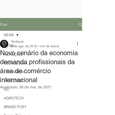
Post
NEWS
Redação
NEWS
6 de ago. de 2019
1 min de leitura
Novo cenário da economia
INOVAÇÃO
demanda profissionais da
TECNOLOGIA
área de comércio
LIDERANÇA
internacional
NEGÓCIOS
Atualizado:
26 de mar. de 2021
5G
AGROTECH
BRAND POST