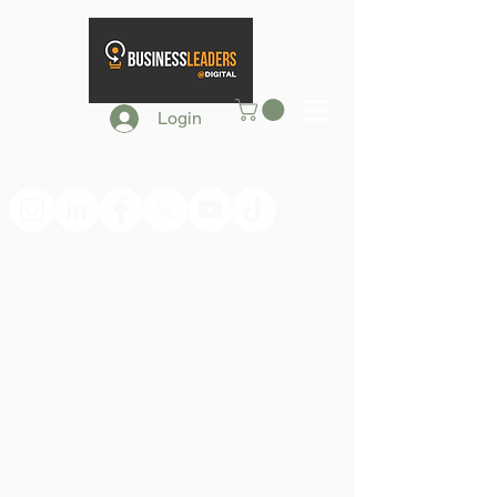
Login