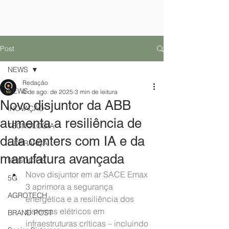
Post
NEWS
Redação
NEWS
6 de ago. de 2025
3 min de leitura
Novo disjuntor da ABB
INOVAÇÃO
aumenta a resiliência de
TECNOLOGIA
data centers com IA e da
LIDERANÇA
manufatura avançada
NEGÓCIOS
Novo disjuntor em ar SACE Emax 
5G
3 aprimora a segurança 
AGROTECH
energética e a resiliência dos 
sistemas elétricos em 
BRAND POST
infraestruturas críticas – incluindo 