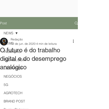
Post
NEWS
Redação
NEWS
12 de jun. de 2020
4 min de leitura
O futuro é do trabalho
INOVAÇÃO
digital e do desemprego
TECNOLOGIA
analógico
LIDERANÇA
NEGÓCIOS
5G
AGROTECH
BRAND POST