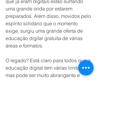
que já eram digitais estão surfando 
uma grande onda por estarem 
preparados. Além disso, movidos pelo 
espírito solidário que o momento 
exige, surgiu uma grande oferta de 
educação digital gratuita de várias 
áreas e formatos.
O legado? Está claro para todos que a 
educação digital tem várias limitações, 
mas pode ser muito abrangente e 
democrática. Ela pode ser a 
oportunidade de educar milhões nas 
competências digitais que serão 
necessárias para evitar uma falta de 
trabalho (mais que uma falta de 
emprego). Precisamos oferecer 
educação de qualidade de forma 
acessível para milhões de pessoas 